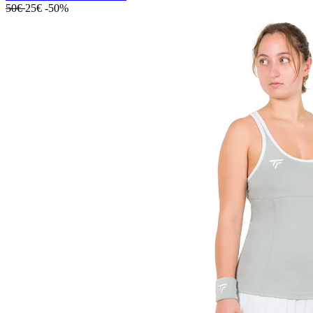
50€
25€
-50%