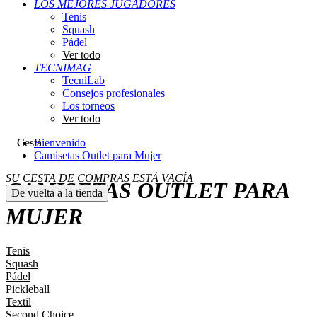
LOS MEJORES JUGADORES
Tenis
Squash
Pádel
Ver todo
TECNIMAG
TecniLab
Consejos profesionales
Los torneos
Ver todo
Cesta
Bienvenido
Camisetas Outlet para Mujer
SU CESTA DE COMPRAS ESTÁ VACÍA
CAMISETAS OUTLET PARA
De vuelta a la tienda
MUJER
Tenis
Squash
Pádel
Pickleball
Textil
Second Choice