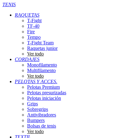
TENIS
RAQUETAS
T-Fight
TF-40
Fire
Tempo
T-Fight Team
Raquetas junior
Ver todo
CORDAJES
Monofilamento
Multifilamento
Ver todo
PELOTAS Y ACCES.
Pelotas Premium
Pelotas presurizadas
Pelotas iniciación
Grips
Sobregrips
Antivibradores
Bumpers
Bolsas de tenis
Ver todo
TEXTIL