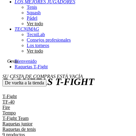
LOS MEJORES JUGADORES
Tenis
Squash
Pádel
Ver todo
TECNIMAG
TecniLab
Consejos profesionales
Los torneos
Ver todo
Cesta
Bienvenido
Raquetas T-Fight
SU CESTA DE COMPRAS ESTÁ VACÍA
RAQUETAS T-FIGHT
De vuelta a la tienda
T-Fight
TF-40
Fire
Tempo
T-Fight Team
Raquetas junior
Raquetas de tenis
9 productos