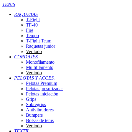
TENIS
RAQUETAS
T-Fight
TF-40
Fire
Tempo
T-Fight Team
Raquetas junior
Ver todo
CORDAJES
Monofilamento
Multifilamento
Ver todo
PELOTAS Y ACCES.
Pelotas Premium
Pelotas presurizadas
Pelotas iniciación
Grips
Sobregrips
Antivibradores
Bumpers
Bolsas de tenis
Ver todo
TEXTIL