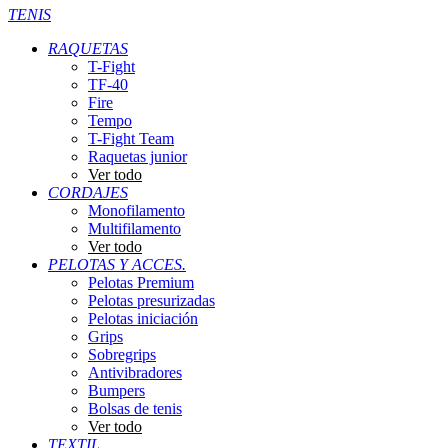
TENIS
RAQUETAS
T-Fight
TF-40
Fire
Tempo
T-Fight Team
Raquetas junior
Ver todo
CORDAJES
Monofilamento
Multifilamento
Ver todo
PELOTAS Y ACCES.
Pelotas Premium
Pelotas presurizadas
Pelotas iniciación
Grips
Sobregrips
Antivibradores
Bumpers
Bolsas de tenis
Ver todo
TEXTIL