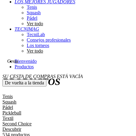
LOS MEJORES JUGADORES
Tenis
Squash
Pádel
Ver todo
TECNIMAG
TecniLab
Consejos profesionales
Los torneos
Ver todo
Cesta
Bienvenido
Productos
SU CESTA DE COMPRAS ESTÁ VACÍA
PRODUCTOS
De vuelta a la tienda
Tenis
Squash
Pádel
Pickleball
Textil
Second Choice
Descubrir
534 productos